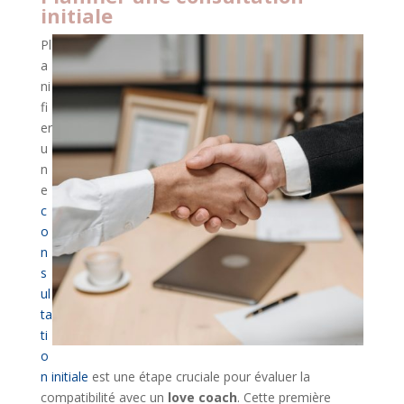
initiale
Pl
a
ni
fi
er
u
n
e
c
o
n
s
ul
ta
ti
o
n initiale
est une étape cruciale pour évaluer la
compatibilité avec un
love coach
. Cette première