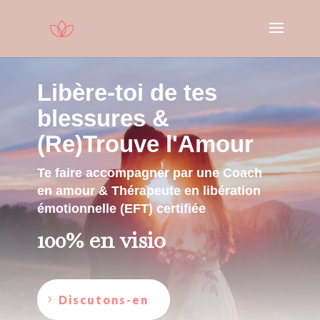
Libère-toi de tes
blessures &
(Re)Trouve l'Amour
Te faire accompagner par une Coach
en amour & Thérapeute en libération
émotionnelle (EFT) certifiée
100% en visio
Discutons-en