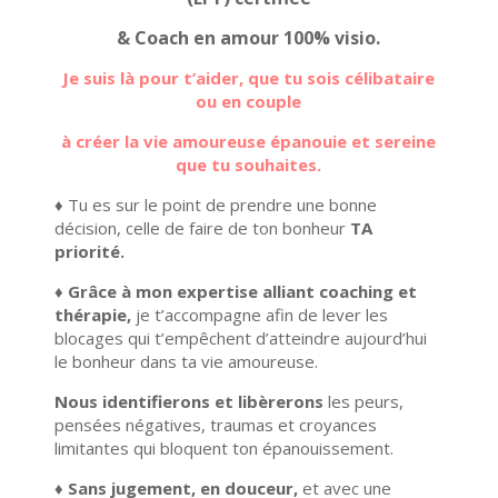
& Coach en amour 100% visio.
Je suis là pour t’aider, que tu sois célibataire
ou en couple
à créer la vie amoureuse épanouie et sereine
que tu souhaites.
♦ Tu es sur le point de prendre une bonne
décision, celle de faire de ton bonheur
TA
priorité.
♦ G
râce à mon expertise alliant coaching et
thérapie,
j
e t’accompagne afin de lever les
blocages qui t’empêchent d’atteindre aujourd’hui
le bonheur dans ta vie amoureuse.
N
ous identifierons et libèrerons
les peurs,
pensées négatives, traumas et croyances
limitantes qui bloquent ton épanouissement.
♦ Sans jugement, en douceur,
et avec une