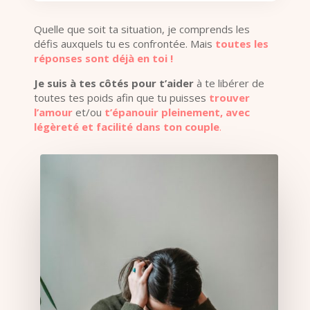
Quelle que soit ta situation, je comprends les
défis auxquels tu es confrontée. Mais
toutes les
réponses sont déjà en toi !
Je suis à tes côtés pour t’aider
à te libérer de
toutes tes poids afin que tu puisses
trouver
l’amour
et/ou
t’épanouir pleinement, avec
légèreté et facilité dans ton couple
.